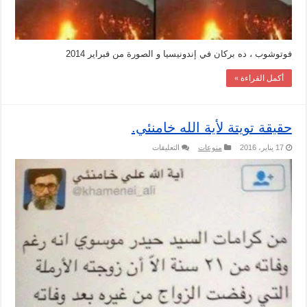
فوتوشوب ، ده بركان في إندونيسيا و الصورة من فبراير 2014
أكمل القراءة »
حقيقة تويتة لأية الله خامنئي.
على
17 يناير، 2016
منوعات
التعليقات
حقيقة
تويتة
لأية
الله
خامنئي.
مغلقة