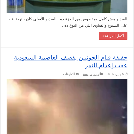
صالحة
.
مغلقة
الفيديو مش كامل ومقصوص من الجزء ده . الفيديو الأصلي كان بيتريق فيه
على الشيوخ والفتاوى اللي من النوع ده .
أكمل القراءة »
حقيقة قيام الحوثيين بقصف العاصمة السعودية
عقب إعدام النمر
على
5 يناير، 2016
دين
,
سياسة
التعليقات
حقيقة
قيام
الحوثيين
بقصف
العاصمة
السعودية
عقب
إعدام
النمر
مغلقة