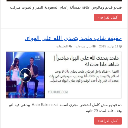
فيديو قديم ومالوش علاقة بمسألة إعدام السعودية للنمر والصوت متركب
أكمل القراءة »
حقيقة شاب ملحد يتحدى الله على الهواء.
على
11 يوليو، 2015
دين
,
منوعات
التعليقات
حقيقة
شاب
ملحد
يتحدى
الله
على
الهواء.
مغلقة
ده فيديو مش كامل لشخص مجري اسمه Mate Rakonczai بيدعي فيه انو
وقف قلبة لمدة 29 ثانية.
أكمل القراءة »