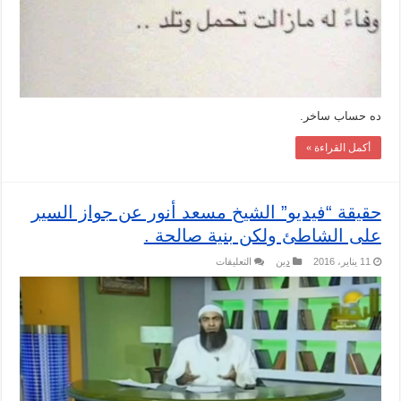
ده حساب ساخر.
أكمل القراءة »
حقيقة “فيديو” الشيخ مسعد أنور عن جواز السير
على الشاطئ ولكن بنية صالحة .
على
11 يناير، 2016
دين
التعليقات
حقيقة
“فيديو”
الشيخ
مسعد
أنور
عن
جواز
السير
على
الشاطئ
ولكن
بنية