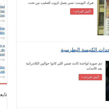
فبرك البوست نسي يعمل كروب للصليب من تحت.
idad
ن
 las
أكمل القراءة »
cion
3 أغسطس، 2026
line
átis
3 أغسطس، 2026
an a
حداث الكنيسة البطرسية
n de
anol
3 أغسطس، 2026
دي صورة لواحدة كانت ضمن اللي كانوا حوالين الكاتدرائية
 dos
بعد الأحداث
ural
أكمل القراءة »
3 أغسطس، 2026
تابع