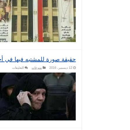
صورة
بابا
الفاتيكا
على
جامعة
الازهر
مغلقة
حقيقة صورة للمشتبه فيها في أ
على
12 ديسمبر، 2016
منوعات
التعليقات
حقيقة
صورة
للمشتبه
فيها
في
أحداث
الكنيسة
البطرسية
مغلقة