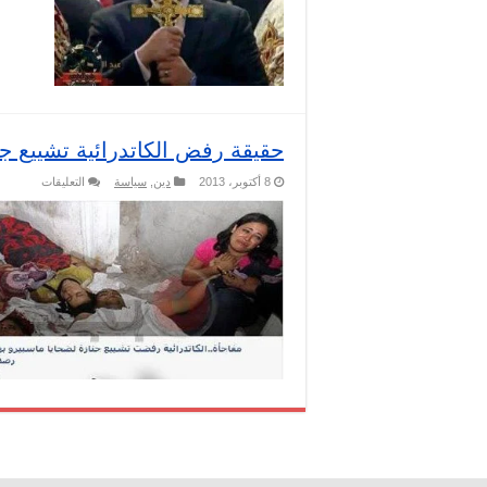
حقيقة رفض الكاتدرائية تشييع جن
على
8 أكتوبر، 2013
دين
,
سياسة
التعليقات
حقيقة
رفض
الكاتدرائي
تشييع
جنازة
ضحايا
ماسبيرو
بها
مغلقة