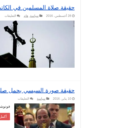
حقيقة صلاة المسلمين في الكاتدر
على
28 أغسطس، 2016
سياسة
,
هام
التعليقات
حقي
صلا
الم
في
الكا
و
قانو
منع
الصل
مغل
حقيقة صورة السيسي يحمل صلي
على
10 يناير، 2016
سياسة
التعليقات
حقيقة
صورة
فوتوشو
السيسي
يحمل
أكمل 
صليب
.
مغلقة