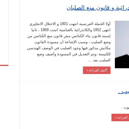
ائية و قانون منع الصلبان
قة
ة
أولا الحملة الفرنسية انتهت 1801 و الاحتلال الانجليزي
سلمين
انتهى 1952 والكاتدرائية بالعباسية اتبنت 1968 ، ثانيا
تدرائية
إسمه قانون بناء الكنائس مش قانون منع الكنائس من
وضع الصليب ، وسبب الإشاعة ان مسودة القانون
ن
مكانش مذكور فيها وجود الصليب في الوصف الهندسي
بان
قة
للكنيسة ،وتم التعديل في المسودة وأضيف وضع
الصليب بعد …
أكمل القراءة »
ب .
ب .
القراءة »