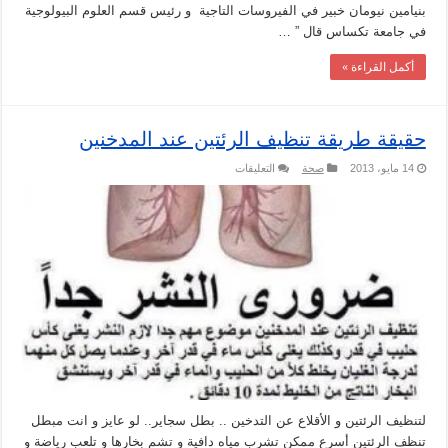
بنيامين نيومان خبير في الفيروسات التاجية و رئيس قسم العلوم البيولوجية
في جامعة تكساس قال ” …
أكمل القراءة »
حقيقة طريقة تنظيف الرئتين عند المدخنين
على
14 مايو، 2013
صحة
التعليقات
حقيقة
طريقة
تنظيف
الرئتين
عند
المدخنين
مغلقة
لتنظيف الرئتين و الأقلاع عن التدخين .. بطل سجاير.. لو عايز و انت مبطل
تنظف الرئتين أسرع ممكن تشرب مياه دافية و تشم بخارها و تلعب رياضة و