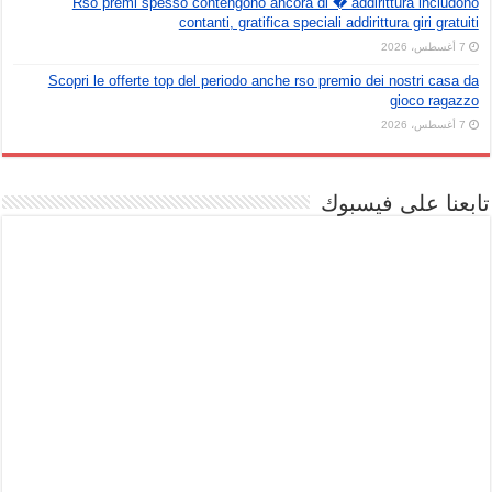
Rso premi spesso contengono ancora di � addirittura includono
contanti, gratifica speciali addirittura giri gratuiti
7 أغسطس، 2026
Scopri le offerte top del periodo anche rso premio dei nostri casa da
gioco ragazzo
7 أغسطس، 2026
تابعنا على فيسبوك