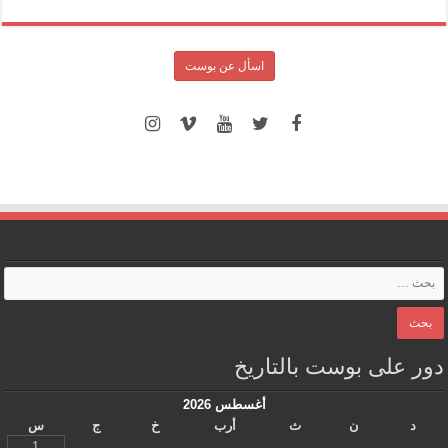
اسأل عن بوست
دور على بوست بالتاريخ
أغسطس 2026
د
ن
ث
أرب
خ
ج
س
1