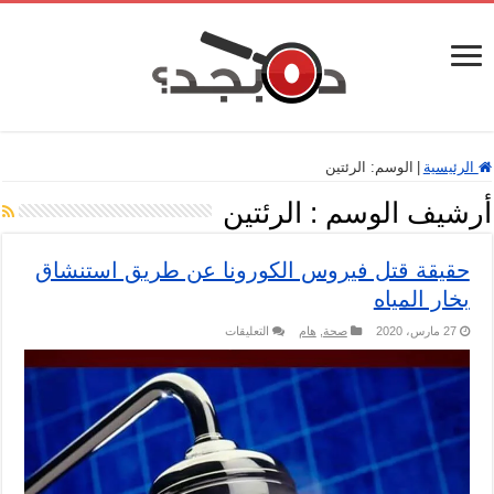
الرئيسية
|
الوسم:
الرئتين
أرشيف الوسم :
الرئتين
حقيقة قتل فيروس الكورونا عن طريق استنشاق
بخار المياه
على
27 مارس، 2020
صحة
,
هام
التعليقات
حقيقة
قتل
فيروس
الكورونا
عن
طريق
استنشاق
بخار
المياه
مغلقة