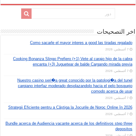
اخر التصحيحات
Como sacarle el mayor interes a good las tiradas regalado
7 أغسطس، 2026
Cooking Bonanza Slingo Prefiero (+1) Vete al carajo hijo de la cabra
encanta (+3) Juguetear de balde Cargando mirada previa
7 أغسطس، 2026
Nuestro casino seri�a great conocido por la patologi�a del tunel
carpiano interfaz moderado desplazandolo hacia el pelo bosquejo
comodo acerca de usar
7 أغسطس، 2026
Strategii Eficiente pentru a Câștiga la Jocurile de Noroc Online în 2026
7 أغسطس، 2026
Bundle acerca de Audiencia vacante acerca de los definitivos step three
depositos
7 أغسطس، 2026