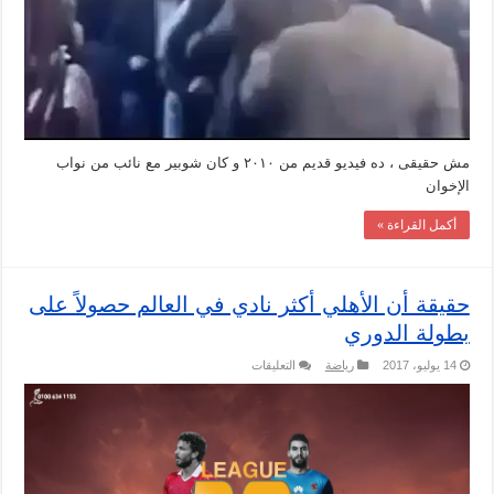
مش حقيقى ، ده فيديو قديم من ٢٠١٠ و كان شوبير مع نائب من نواب
الإخوان
أكمل القراءة »
حقيقة أن الأهلي أكثر نادي في العالم حصولاً على
بطولة الدوري
على
14 يوليو، 2017
رياضة
التعليقات
حقيقة
أن
الأهلي
أكثر
نادي
في
العالم
حصولاً
على