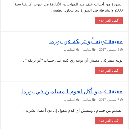
حرق
الصورة من أحداث عنف ضد المهاجرين الأفارقة في جنوب أفريقيا سنة
شخص
مسلم
2008 والشرطة في الصورة دي بتحاول تطفيه .
يصلي
في
بورما
أكمل القراءة »
مغلقة
حقيقة تويته أبو تريكة عن بورما
على
8 سبتمبر، 2017
سياسة
التعليقات
حقيقة
تويته
تويته مفبركة ، مفيش أي تويته زي كده على حساب “أبو تريكة ” .
أبو
تريكة
عن
أكمل القراءة »
بورما
مغلقة
حقيقة فيديو أكل لحوم المسلمين في بورما
على
7 سبتمبر، 2017
سياسة
التعليقات
حقيقة
فيديو
الفيديو من فيتنام ، ومفيش أي كلام بيقول إن دي أعضاء بشرية .
أكل
لحوم
المسلمين
أكمل القراءة »
في
بورما