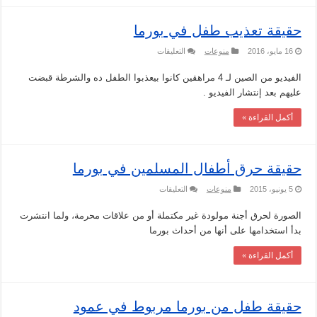
مغلقة
حقيقة تعذيب طفل في بورما
على
16 مايو، 2016
منوعات
التعليقات
حقيقة
تعذيب
الفيديو من الصين لـ 4 مراهقين كانوا بيعذبوا الطفل ده والشرطة قبضت
طفل
في
عليهم بعد إنتشار الفيديو .
بورما
مغلقة
أكمل القراءة »
حقيقة حرق أطفال المسلمين في بورما
على
5 يونيو، 2015
منوعات
التعليقات
حقيقة
حرق
الصورة لحرق أجنة مولودة غير مكتملة أو من علاقات محرمة، ولما انتشرت
أطفال
المسلمين
بدأ استخدامها على أنها من أحداث بورما
في
بورما
مغلقة
أكمل القراءة »
حقيقة طفل من بورما مربوط في عمود