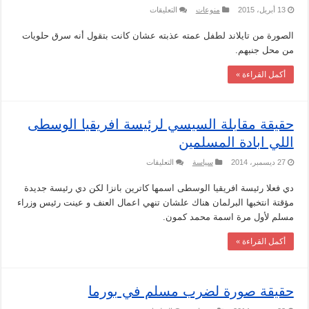
على
13 أبريل، 2015
منوعات
التعليقات
حقيقة
طفل
الصورة من تايلاند لطفل عمته عذبته عشان كانت بتقول أنه سرق حلويات
من
بورما
من محل جنبهم.
مربوط
في
عمود
أكمل القراءة »
مغلقة
حقيقة مقابلة السيسي لرئيسة افريقيا الوسطى
اللي ابادة المسلمين
على
27 ديسمبر، 2014
سياسة
التعليقات
حقيقة
مقابلة
دي فعلا رئيسة افريقيا الوسطى اسمها كاترين بانزا لكن دي رئيسة جديدة
السيسي
لرئيسة
مؤقتة انتخبها البرلمان هناك علشان تنهي اعمال العنف و عينت رئيس وزراء
افريقيا
الوسطى
مسلم لأول مرة اسمة محمد كمون.
اللي
ابادة
أكمل القراءة »
المسلمين
مغلقة
حقيقة صورة لضرب مسلم في بورما