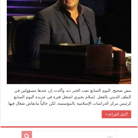
مش صحيح، اليوم السابع نفت الخبر ده، وأكدت إن عندها مسؤولين في
الملف الديني بالفعل. إسلام بحيري اشتغل فترة في جريدة اليوم السابع
كرئيس مركز الدراسات اﻹسلامية بالمؤسسة، لكن حالياً مابقاش شغال فيها.
أكمل القراءة »