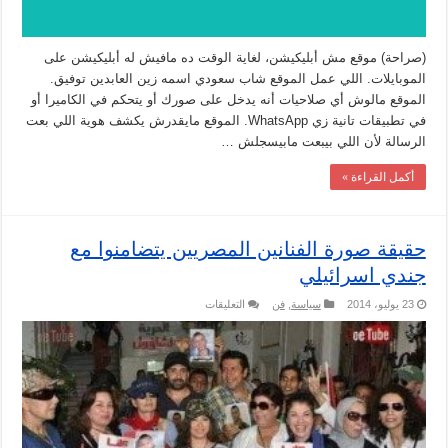
(صراحة) موقع مش أبليكيشن، لغاية الوقت ده مافيش له أبليكيشن على
الموبايلات. اللي عمل الموقع شاب سعودي اسمه زين العابدين توفيق.
الموقع مالوش أي صلاحيات أنه يدخل على صورك أو يتحكم في الكاميرا أو
في تطبيقات تانية زي WhatsApp. الموقع مايقدرش يكشف هوية اللي بعت
الرسالة لأن اللي بيبعت مابيسجلش …
أكمل القراءة »
حقيقة صورة الفنانين المصريين يتضامنوا مع
جندي اسرائيلي
على
23 يوليو، 2014
سياسة
,
فن
التعليقات
حقيقة
صورة
الفنانين
المصريين
يتضامنوا
مع
جندي
اسرائيلي
مغلقة