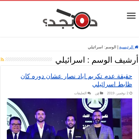
الرئيسية
|
الوسم:
اسرائيلي
أرشيف الوسم :
اسرائيلي
حقيقة عدم تكريم اياد نصار عشان دوره كان
ظابط اسرائيلي
على
2 نوفمبر، 2019
فن
التعليقات
حقيقة
عدم
تكريم
اياد
نصار
عشان
دوره
كان
ظابط
اسرائيلي
مغلقة