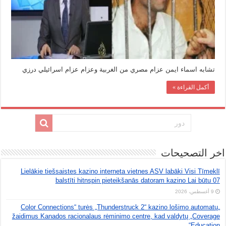
عزام
عزام
مغلقة
تشابه اسماء ايمن عزام مصري من الغربية وعزام عزام اسرائيلي درزي
أكمل القراءة »
اخر التصحيحات
Lielākie tiešsaistes kazino interneta vietnes ASV labāki Visi Tīmeklī
balstīti hitnspin pieteikšanās datoram kazino Lai būtu 07
9 أغسطس، 2026
„Color Connections“ turės „Thunderstruck 2“ kazino lošimo automatų
žaidimus Kanados racionalaus rėminimo centre, kad valdytų „Coverage
Education“.