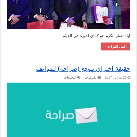
اياد نصار اتكرم هو كمان لدوره في الفيلم
أكمل القراءة »
حقيقة اختراق موقع (صراحة) للهواتف
على
26 فبراير، 2017
تكنولوجيا
التعليقات
حقيقة
اختراق
موقع
(صراحة)
للهواتف
مغلقة