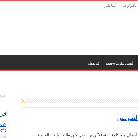
تكنولوجيا
أساطير
اسأل عن بوست
تواصل
اخر
 السويس
es &
ofit
أتشال منه كلمة “حقيقة” وزير العدل كان طالب بإلغاء الفائدة
3 أغسطس، 2026