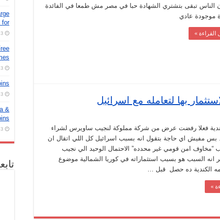
الناس تبقى بتشتري الشهادة حبا في مصر مش طمعا في الفائدة
arge
ة موجودة عادي
for
 القراءة »
3 أغسطس، 2026
Free
ames
3 أغسطس، 2026
oins
3 أغسطس، 2026
تثمار بها لتعامله مع اسرائيل
ra &
pins
ندية فعلا رفضت عرض من شركة مملوكة لنجيب ساويرس لشراء
3 أغسطس، 2026
 بس مفيش اي حاجة بتقول انه بسبب اسرائيل كل اللي اتقال ان
“مخاوف امن قومي غير محدده” الاحتمال الوحيد الي نجيب
انه السبب هو بسبب استثماراته في كوريا الشمالية موضوع
تابع
ه الكندية ده حصل قبل …
ة »