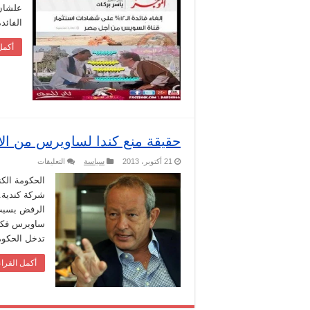
فائدة
علشان 
شهادات
قناة
الفائد
السويس
مغلقة
أكمل
حقيقة منع كندا لساويرس من الاس
على
21 أكتوبر، 2013
سياسة
التعليقات
حقيقة
منع
الحكومة الك
كندا
شركة كندية.
لساويرس
من
الرفض بسبب 
الاستثمار
ساويرس فكر 
بها
لتعامله
تدخل الحكوم
مع
اسرائيل
مغلقة
أكمل القراء