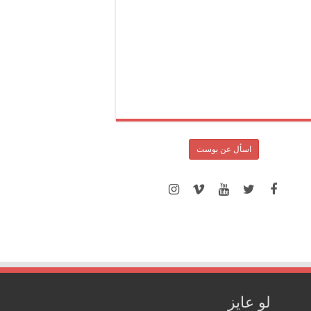
اسأل عن بوست
لو عايز