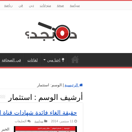
سياسة
صحة
منوعات
دين
فن
رياضة
احنا مين
لقائات
في الصحافة
الرئيسية
|
الوسم:
استثمار
أرشيف الوسم :
استثمار
حقيقة الغاء فائدة شهادات قناة
على
11 سبتمبر، 2014
سياسة
التعليقات
حقيقة
الغاء
الخبر 