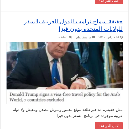
أكمل القراءة »
حقيقة سماح ترامب للدول العربية بالسفر
للولايات المتحدة بدون فيزا
على
14 فبراير، 2017
سياسة
,
هام
التعليقات
حقيقة
سماح
ترامب
للدول
العربية
بالسفر
للولايات
المتحدة
بدون
فيزا
مغلقة
مش حقيقي، ده خبر طلعه موقع مغمور وملوش مصدر، ومفيش ولا دولة
عربية موجودة في برنامج السفر بدون فيزا.
أكمل القراءة »