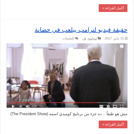
أكمل القراءة »
حقيقة فيديو لترامب بيلعب في حضانة
على
31 مايو، 2017
سياسة
,
فن
التعليقات
حقيقة
فيديو
لترامب
بيلعب
في
حضانة
مغلقة
مش هو طبعاً .. ده جزء من برنامج كوميدي اسمه (The President Show)
أكمل القراءة »