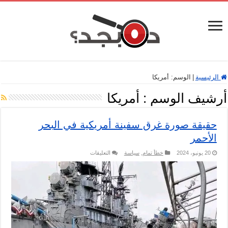
الرئيسية
|
الوسم:
أمريكا
أرشيف الوسم :
أمريكا
حقيقة صورة غرق سفينة أمريكية في البحر
الأحمر
على
20 يونيو، 2024
خطأ تمام
,
سياسة
التعليقات
حقيقة
صورة
غرق
سفينة
أمريكية
في
البحر
الأحمر
مغلقة