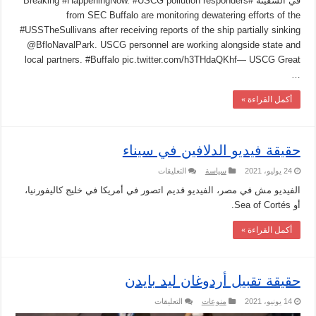
في السفينة #Breaking #HappeningNow. #USCG pollution responders
from SEC Buffalo are monitoring dewatering efforts of the
#USSTheSullivans after receiving reports of the ship partially sinking
@BfloNavalPark. USCG personnel are working alongside state and
local partners. #Buffalo pic.twitter.com/h3THdaQKhf— USCG Great
…
أكمل القراءة »
حقيقة فيديو الدلافين في سيناء
على
24 يوليو، 2021
سياسة
التعليقات
حقيقة
فيديو
الفيديو مش في مصر، الفيديو قديم اتصور في أمريكا في خليج كاليفورنيا،
الدلافين
أو Sea of Cortés.
في
سيناء
مغلقة
أكمل القراءة »
حقيقة تقبيل أردوغان ليد بايدن
على
14 يونيو، 2021
منوعات
التعليقات
حقيقة