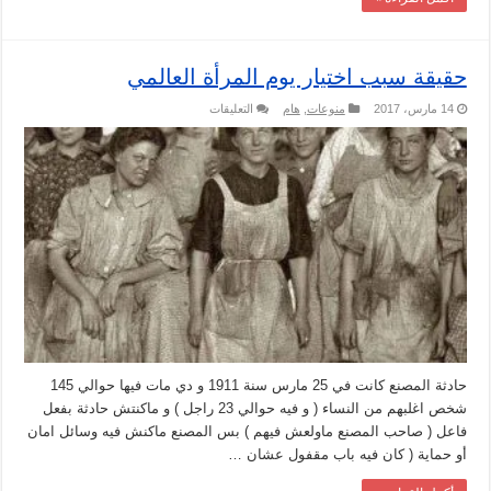
حقيقة سبب اختيار يوم المرأة العالمي
على
14 مارس، 2017
منوعات
,
هام
التعليقات
حقيقة
سبب
اختيار
يوم
المرأة
العالمي
مغلقة
حادثة المصنع كانت في 25 مارس سنة 1911 و دي مات فيها حوالي 145
شخص اغلبهم من النساء ( و فيه حوالي 23 راجل ) و ماكنتش حادثة بفعل
فاعل ( صاحب المصنع ماولعش فيهم ) بس المصنع ماكنش فيه وسائل امان
أو حماية ( كان فيه باب مقفول عشان …