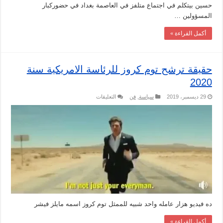
حسين بيتكلم في اجتماع متلفز في العاصمة بغداد في حضوركبار
المسؤولين …
أكمل القراءة »
حقيقة ترشح توم كروز للرئاسة الامريكية سنة
2020
على
29 ديسمبر، 2019
سياسة
,
فن
التعليقات
حقيقة
ترشح
توم
كروز
للرئاسة
الامريكية
سنة
2020
مغلقة
ده فيديو هزار عامله واحد شبيه للممثل توم كروز اسمه مايلز فيشر
أكمل القراءة »