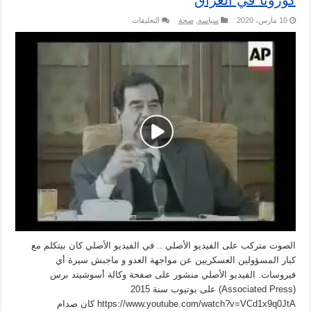
كورونا في العراق
على
10 مارس، 2020
سياسة
,
صحة
التعليقات
حقيقة
تهديد
أمريكا
لصدام
حسين
بنشر
فيروس
كورونا
في
العراق
مغلقة
الصوت متركب على الفيديو الأصلي .. في الفيديو الأصلي كان بيتكلم مع
كبار المسؤولين العسكريين عن مواجهة العدو و ماجبش سيرة أي
فيروسات. الفيديو الأصلي منشور على صفحة وكالة أسوشيتد برس
(Associated Press) على يوتيوب سنة 2015
https://www.youtube.com/watch?v=VCd1x9q0JtA كان صدام