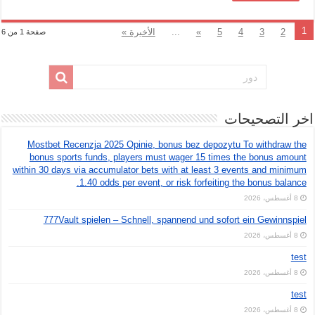
1
2
3
4
5
»
...
الأخيرة »
صفحة 1 من 6
اخر التصحيحات
Mostbet Recenzja 2025 Opinie, bonus bez depozytu To withdraw the
bonus sports funds, players must wager 15 times the bonus amount
within 30 days via accumulator bets with at least 3 events and minimum
1.40 odds per event, or risk forfeiting the bonus balance.
8 أغسطس، 2026
777Vault spielen – Schnell, spannend und sofort ein Gewinnspiel
8 أغسطس، 2026
test
8 أغسطس، 2026
test
8 أغسطس، 2026