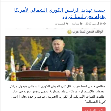
حقيقة تهديد الرئيس الكوري الشمالي لأمريكا
بقوله نحن لسنا عرب
على
16 أبريل، 2017
سياسة
التعليقات
حقيقة
تهديد
الرئيس
الكوري
الشمالي
لأمريكا
بقوله
نحن
لسنا
عرب
مغلقة
مقالش فنحن لسنا عرب، قال “إن الجيش الكوري الشمالي هيحول مراكز
العدوان والإستفزاز (أمريكا) لرماد بصواريخ تحمل رؤوس نووية في حال
أطلقت القوات الأمريكية أو الكورية الجنوبية رصاصة واحدة تجاه أراضي
كوريا الشمالية”
أكمل القراءة »