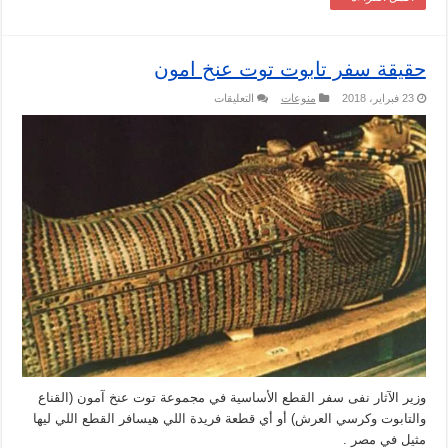
حقيقة سفر تابوت توت عنخ امون
على
23 فبراير، 2018
منوعات
التعليقات
حقيقة
سفر
تابوت
توت
عنخ
امون
مغلقة
وزير الآثار نفى سفر القطع الأساسية في مجموعة توت عنخ آمون (القناع
والتابوت وكرسي العرش) أو أي قطعة فريدة اللي هيسافر القطع اللي ليها
مثيل في مصر .