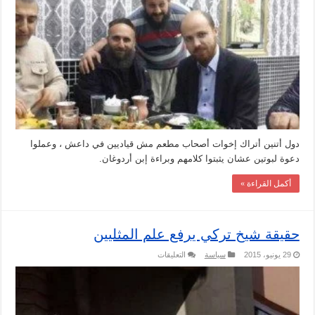
مع
قياديين
في
داعش
.
مغلقة
دول أتنين أتراك إخوات أصحاب مطعم مش قياديين في داعش ، وعملوا
دعوة لبوتين عشان يثبتوا كلامهم وبراءة إبن أردوغان.
أكمل القراءة »
حقيقة شيخ تركي يرفع علم المثليين
على
29 يونيو، 2015
سياسة
التعليقات
حقيقة
شيخ
تركي
يرفع
علم
المثليين