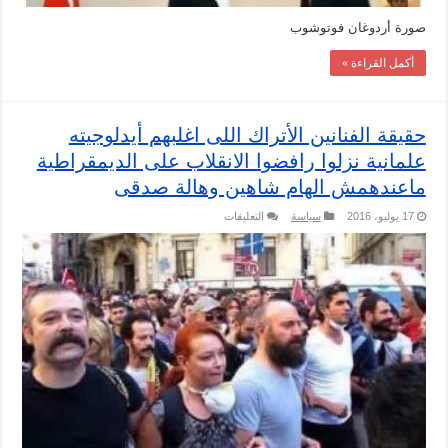
صورة أردوغان فوتوشوب
أكمل القراءة »
حقيقة الفنانين الأتراك اللى اغلبهم أيدلوجيته
علمانية نزلوا رافضوا الانقلاب على الديمقراطية
ماعندهمش الهام شاهين وهالة صدقى
على
17 يوليو، 2016
سياسة
التعليقات
حقيقة
الفنانين
الأتراك
اللى
اغلبهم
أيدلوجيته
علمانية
نزلوا
رافضوا
الانقلاب
على
الديمقراطية
ماعندهمش
الهام
شاهين
وهالة
صدقى