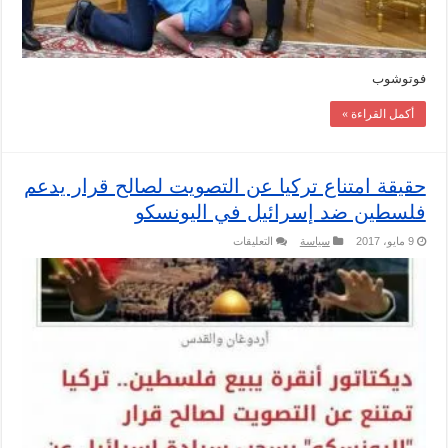
فوتوشوب
أكمل القراءة »
حقيقة امتناع تركيا عن التصويت لصالح قرار يدعم
فلسطين ضد إسرائيل في اليونسكو
على
9 مايو، 2017
سياسة
التعليقات
حقيقة
امتناع
تركيا
عن
التصويت
لصالح
قرار
يدعم
فلسطين
ضد
إسرائيل
في
اليونسكو
مغلقة