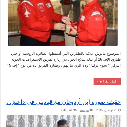
الموضوع مالوش علاقة بالطيارين اللي أسقطوا الطائرة الروسية أو حتي
طياري الإف 16 أو بدلة سلاح الجو . دي زيارة لفريق الإستعراضات الجوية
التركي “ نجوم تركيا ” وده الزي بتاعهم ، وطيارة الفريق ده من نوع “ إف 5 ”
.
أكمل القراءة »
حقيقة صورة إبن أردوغان مع قياديين في داعش .
على
29 نوفمبر، 2015
سياسة
التعليقات
حقيقة
صورة
إبن
أردوغان