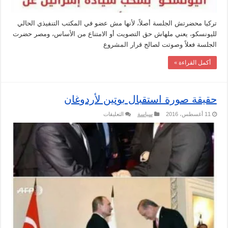
تركيا محضرتش الجلسة أصلاً، لأنها مش عضو في المكتب التنفيذي الحالي
لليونسكو، يعني ملهاش حق التصويت أو الامتناع من الأساس، ومصر حضرت
الجلسة فعلاً وصوتت لصالح قرار المشروع
أكمل القراءة »
حقيقة صورة استقبال بوتين لأردوغان
على
11 أغسطس، 2016
سياسة
التعليقات
حقيقة
صورة
استقبال
بوتين
لأردوغان
مغلقة