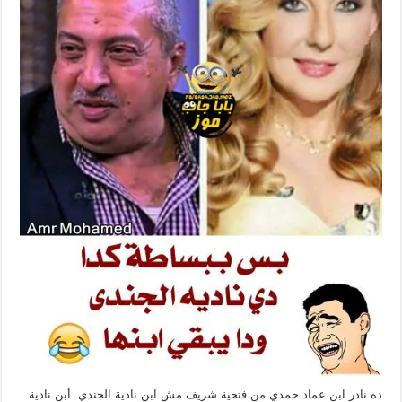
ده نادر ابن عماد حمدي من فتحية شريف مش ابن نادية الجندي. أبن نادية