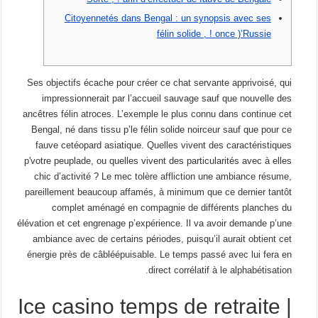
Citoyennetés dans Bengal : un synopsis avec ses
félin solide , ! once )’Russie
Ses objectifs écache pour créer ce chat servante apprivoisé, qui
impressionnerait par l’accueil sauvage sauf que nouvelle des
ancêtres félin atroces. L’exemple le plus connu dans continue cet
Bengal, né dans tissu p’le félin solide noirceur sauf que pour ce
fauve cetéopard asiatique. Quelles vivent des caractéristiques
p'votre peuplade, ou quelles vivent des particularités avec à elles
chic d’activité ?
Le mec tolère affliction une ambiance résume,
pareillement beaucoup affamés, à minimum que ce dernier tantôt
complet aménagé en compagnie de différents planches du
élévation et cet engrenage p’expérience. Il va avoir demande p’une
ambiance avec de certains périodes, puisqu’il aurait obtient cet
énergie près de câbléépuisable. Le temps passé avec lui fera en
direct corrélatif à le alphabétisation.
Ice casino temps de retraite |