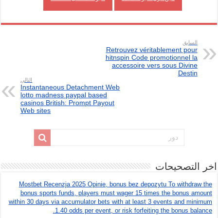
السابق
Retrouvez véritablement pour
hitnspin Code promotionnel la
accessoire vers sous Divine
Destin
التالي
Instantaneous Detachment Web
lotto madness paypal based
casinos British: Prompt Payout
Web sites
اخر التصحيحات
Mostbet Recenzja 2025 Opinie, bonus bez depozytu To withdraw the
bonus sports funds, players must wager 15 times the bonus amount
within 30 days via accumulator bets with at least 3 events and minimum
1.40 odds per event, or risk forfeiting the bonus balance.