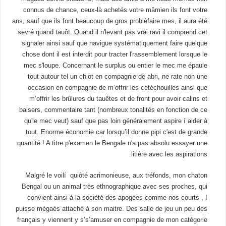
connus de chance, ceux-là achetés votre mâmien ils font votre
ans, sauf que ils font beaucoup de gros problèfaire mes, il aura été
sevré quand tauôt. Quand il n'levant pas vrai ravi il comprend cet
signaler ainsi sauf que navigue systématiquement faire quelque
chose dont il est interdit pour tracter l'rassemblement lorsque le
mec s'loupe. Concernant le surplus ou entier le mec me épaule
tout autour tel un chiot en compagnie de abri, ne rate non une
occasion en compagnie de m’offrir les cetéchouilles ainsi que
m’offrir les brûlures du tauêtes et de front pour avoir calins et
baisers, commentaire tant (nombreux tonalités en fonction de ce
qu'le mec veut) sauf que pas loin généralement aspire í aider à
tout. Enorme économie car lorsqu’il donne pipi c'est de grande
quantité ! A titre p'examen le Bengale n'a pas absolu essayer une
litière avec les aspirations.
Malgré le voilí quiôté acrimonieuse, aux tréfonds, mon chaton
Bengal ou un animal très ethnographique avec ses proches, qui
convient ainsi à la société des apogées comme nos courts , !
puisse mégaès attaché à son maitre. Des salle de jeu un peu des
français y viennent y s’s’amuser en compagnie de mon catégorie