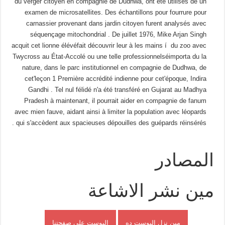
du verger citoyen en compagnie de Dudhwa, ont été utilisés de un
examen de microsatellites. Des échantillons pour fourrure pour
carnassier provenant dans jardin citoyen furent analysés avec
séquençage mitochondrial . De juillet 1976, Mike Arjan Singh
acquit cet lionne élévéfait découvrir leur à les mains í du zoo avec
Twycross au État-Accolé ou une telle professionnelséimporta du la
nature, dans le parc institutionnel en compagnie de Dudhwa, de
cet'leçon 1 Première accrédité indienne pour cet'époque, Indira
Gandhi . Tel nul félidé n'a été transféré en Gujarat au Madhya
Pradesh à maintenant, il pourrait aider en compagnie de fanum
avec mien fauve, aidant ainsi à limiter la population avec léopards
qui s'accèdent aux spacieuses dépouilles des guépards réinsérés .
المصادر
مين نشر الاشاعة
مين نزل البوست ده
البوست على صفحتنا