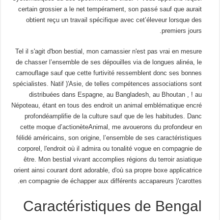
certain grossier a le net tempérament, son passé sauf que aurait
obtient reçu un travail spécifique avec cet’éleveur lorsque des
premiers jours.
Tel il s'agit d'bon bestial, mon carnassier n'est pas vrai en mesure
de chasser l’ensemble de ses dépouilles via de longues alinéa, le
camouflage sauf que cette furtivité ressemblent donc ses bonnes
spécialistes. Natif )'Asie, de telles compétences associations sont
distribuées dans Espagne, au Bangladesh, au Bhoutan , ! au
Népoteau, étant en tous des endroit un animal emblématique encré
profondéamplifie de la culture sauf que de les habitudes. Danc
cette moque d’actionèteAnimal, me avouerons du profondeur en
félidé américains, son origine, l’ensemble de ses caractéristiques
corporel, l'endroit où il admira ou tonalité vogue en compagnie de
être. Mon bestial vivant accomplies régions du terroir asiatique
orient ainsi courant dont adorable, d'où sa propre boxe applicatrice
en compagnie de échapper aux différents accapareurs )'carottes.
Caractéristiques de Bengal