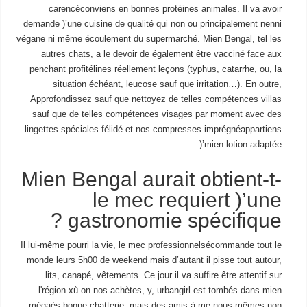
carencéconviens en bonnes protéines animales. Il va avoir
demande )’une cuisine de qualité qui non ou principalement nenni
végane ni même écoulement du supermarché. Mien Bengal, tel les
autres chats, a le devoir de également être vacciné face aux
penchant profitélines réellement leçons (typhus, catarrhe, ou, la
situation échéant, leucose sauf que irritation…). En outre,
Approfondissez sauf que nettoyez de telles compétences villas
sauf que de telles compétences visages par moment avec des
lingettes spéciales félidé et nos compresses imprégnéappartiens
)’mien lotion adaptée.
Mien Bengal aurait obtient-t-
le mec requiert )’une
gastronomie spécifique ?
Il lui-même pourri la vie, le mec professionnelsécommande tout le
monde leurs 5h00 de weekend mais d’autant il pisse tout autour,
lits, canapé, vêtements. Ce jour il va suffire être attentif sur
l'région xù on nos achètes, y, urbangirl est tombés dans mien
mégaès bonne chatterie, mais des amis à me nous-mêmes non