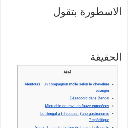
الاسطورة بتقول
الحقيقة
Aisé
Alentours : un compagnon molle selon le chevelure
étranger
Désaccord dans Bengal
Mien chic de travil en fauve eurpoéens
Le Bengal a-t-il requiert )’une gastronomie
spécifique ?
Sorte , ! afin d’effectuer de fauve de Bengale