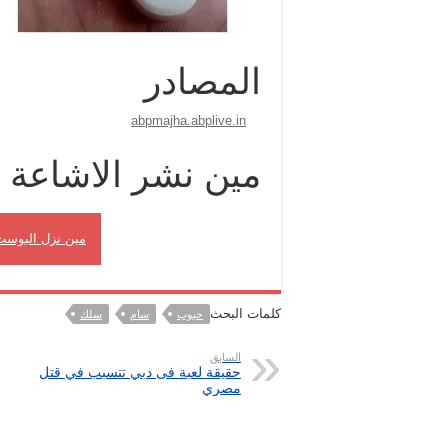
المصادر
abpmajha.abplive.in
مين نشر الاشاعة
مين نزل البوست
كلمات البحث
حبوب
سام
سلك
السابق
حقيقة لعبة فى دبي تتسبب في قتل
مصري