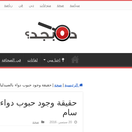
سياسة
صحة
منوعات
دين
فن
رياضة
احنا مين
لقائات
في الصحافة
الرئيسية
|
صحة
|
حقيقة وجود حبوب دواء بالصيدلي
حقيقة وجود حبوب دواء 
سام
20 سبتمبر، 2016
صحة