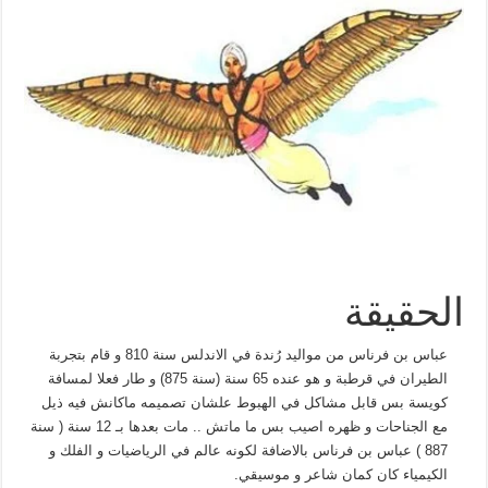
الحقيقة
عباس بن فرناس من مواليد رُندة في الاندلس سنة 810 و قام بتجربة
الطيران في قرطبة و هو عنده 65 سنة (سنة 875) و طار فعلا لمسافة
كويسة بس قابل مشاكل في الهبوط علشان تصميمه ماكانش فيه ذيل
مع الجناحات و ظهره اصيب بس ما ماتش .. مات بعدها بـ 12 سنة ( سنة
887 ) عباس بن فرناس بالاضافة لكونه عالم في الرياضيات و الفلك و
الكيمياء كان كمان شاعر و موسيقي.