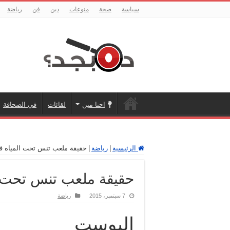
سياسة
صحة
منوعات
دين
فن
رياضة
احنا مين
لقائات
في الصحافة
الرئيسية
|
رياضة
|
حقيقة ملعب تنس تحت المياه ف
حقيقة ملعب تنس تحت ا
7 سبتمبر، 2015
رياضة
البوست