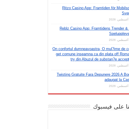
Ritzo Casino App: Framtiden för Mobilsp
Sve
Reblz Casino App: Framtidens Trender &
Spelupplev
On confortul dumneavoastra, O mul?ime de c
get comune inseamna ca din plata off Rom
try din Abuzul de substan?e accep
Twisting Gratuite Fara Depunere 2026 A B
adaugat la Ca
نا على فيسبوك