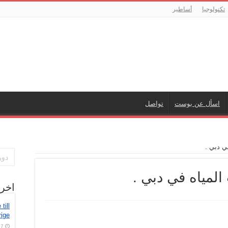
تكنولوجيا
أساطير
اسأل عن بوست
تواصل
ي دبي .
لمياه في دبي .
اخر
till
rige
7 أغسطس، 2026