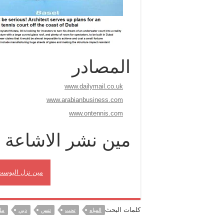
المصادر
www.dailymail.co.uk
www.arabianbusiness.com
www.ontennis.com
مين نشر الاشاعة
مين نزل البوست
كلمات البحث
المياه
تحت
تنس
دبي
مل