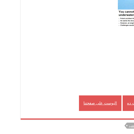
 ده
البوست على صفحتنا
عب