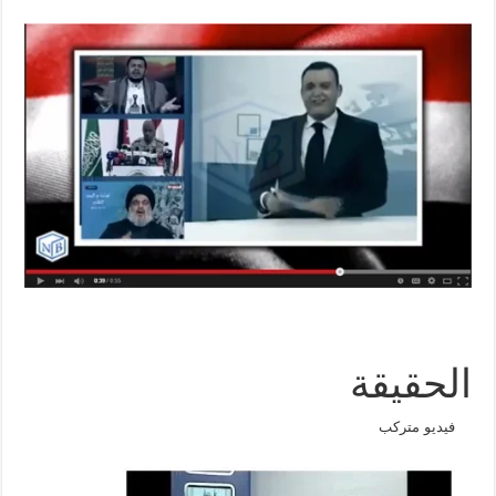
الحقيقة
فيديو متركب