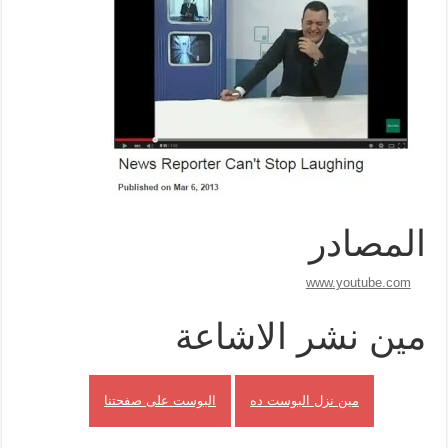
المصادر
www.youtube.com
مين نشر الاشاعة
مين نزل البوست ده
البوست على صفحتنا