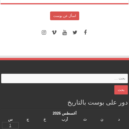
اسأل عن بوست
دور على بوست بالتاريخ
أغسطس 2026
د
ن
ث
أرب
خ
ج
س
1