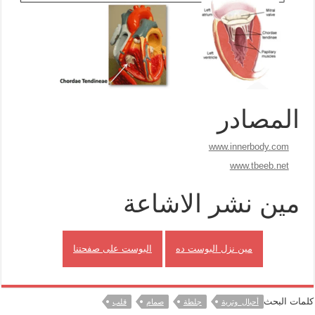
المصادر
www.innerbody.com
www.tbeeb.net
مين نشر الاشاعة
مين نزل البوست ده
البوست على صفحتنا
كلمات البحث
أحبال_وترية
جلطة
صمام
قلب