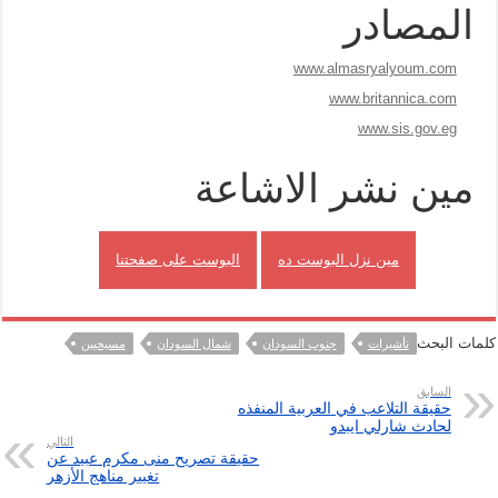
المصادر
www.almasryalyoum.com
www.britannica.com
www.sis.gov.eg
مين نشر الاشاعة
مين نزل البوست ده
البوست على صفحتنا
كلمات البحث
تأشيرات
جنوب السودان
شمال السودان
مسيحيين
السابق
حقيقة التلاعب في العربية المنفذه
لحادث شارلي ايبدو
التالي
حقيقة تصريح منى مكرم عبيد عن
تغيير مناهج الأزهر