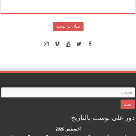
اسأل عن بوست
دور على بوست بالتاريخ
أغسطس 2026
د
ن
ث
أرب
خ
ج
س