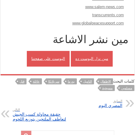
www.salem-news.com
transcurrents.com
www.globalpeacesupport.com
مين نشر الاشاعة
مين نزل البوست ده
البوست على صفحتنا
كلمات البحث
الاطفال
التاميل
بورما
سريلانكا
عائلة
قتل
مسلمين
مسيحية
السابق
المصري اليوم
التالي
حقيقة محاولة كسب الجيش
لتعاطف الملتحين بتوزيع اللحوم