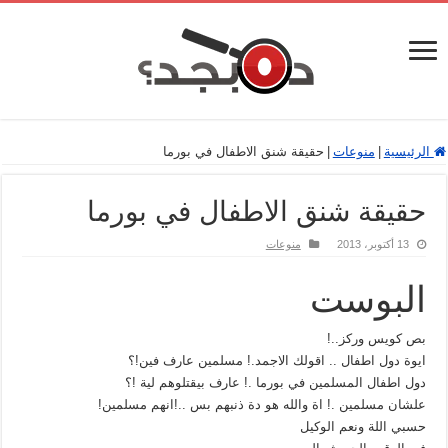
الرئيسية
|
منوعات
|
حقيقة شنق الاطفال في بورما
حقيقة شنق الاطفال في بورما
13 أكتوبر، 2013
منوعات
البوست
بص كويس وركز..!
ايوة دول اطفال .. اقولك الاجمد.! مسلمين عارف فين!؟
دول اطفال المسلمين في بورما .! عارف بيقتلوهم لية !؟
علشان مسلمين .! اة والله هو دة ذنبهم بس ..!انهم مسلمين!
حسبي اللة ونعم الوكيل