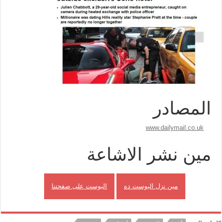
المصادر
www.dailymail.co.uk
مين نشر الاشاعة
مين نزل البوست ده
البوست على صفحتنا