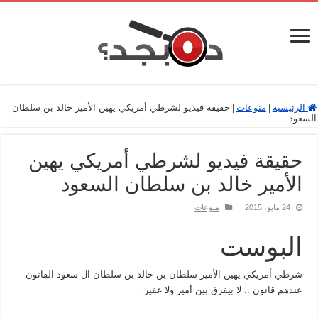
الرئيسية
|
منوعات
|
حقيقة فيديو لشرطي أمريكي يهين الأمير خالد بن سلطان
السعود
حقيقة فيديو لشرطي أمريكي يهين
الأمير خالد بن سلطان السعود
24 مايو، 2015
منوعات
البوست
ﺷﺮﻃﻲ ﺍٔﻣﺮﻳﻜﻲ ﻳﻬﻴﻦ ﺍﻻ‌ٔﻣﻴﺮ ﺳﻠﻄﺎﻥ ﺑﻦ ﺧﺎﻟﺪ ﺑﻦ ﺳﻠﻄﺎﻥ ﺍﻝ ﺳﻌﻮﺩ القانون
عندهم قانون .. لا بيفرق بين أمير ولا غفير