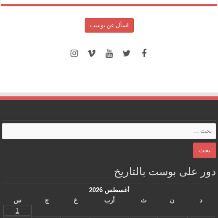
اسأل عن بوست
دور على بوست بالتاريخ
أغسطس 2026
د
ن
ث
أرب
خ
ج
س
1