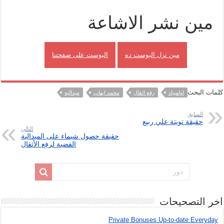
مين نشر الاشاعة
مين نزل البوست ده
البوست على صفحتنا
كلمات البحث
اولمبياد
رفع اثقال
محمد ايهاب
ميداليه
السابق
حقيقة تويتة علي ربيع
التالي
حقيقة حصول شيماء على الميدالية
الفضية لرفع الأثقال
اخر التصحيحات
Private Bonuses Up-to-date Everyday