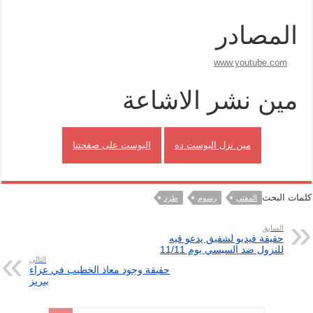
المصادر
www.youtube.com
مين نشر الاشاعة
مين نزل البوست ده
البوست على صفحتنا
كلمات البحث
المفتي
رسوم
طرد
السابق
حقيقة فيديو لشفيق يدعو فيه
للنزول ضد السيسي يوم 11/11
التالي
حقيقة وجود معاذ الخطيب في عزاء
بيريز