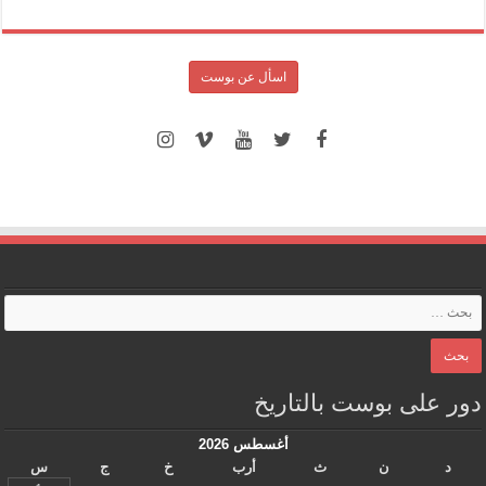
اسأل عن بوست
دور على بوست بالتاريخ
أغسطس 2026
د
ن
ث
أرب
خ
ج
س