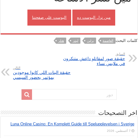
مين نزل البوست ده
البوست على صفحتنا
كلمات البحث
العاصمة
برلين
لينتز
هتلر
السابق
حقيقة صور لمقاتلو داعش متنكرون
في ملابس نساء
التالي
حقيقة البنات اللي كانوا موجودين
بمؤتمر بحضور السيسي
اخر التصحيحات
Luna Online Casino: En Komplett Guide till Spelupplevelsen i Sverige
7 أغسطس، 2026