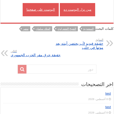
مين نزل البوست ده
البوست على صفحتنا
كلمات البحث
السعودية
الشيخ الشعراوي
الملك سلمان
مصر
السابق
حقيقة فيديو لأب يحتضن أبنته بعد
موتها في حلب
التالي
حقيقة حرق مقر الحزب الجمهوري
اخر التصحيحات
test
8 أغسطس، 2026
test
8 أغسطس، 2026