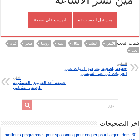
مين نزل البوست ده
البوست على صفحتنا
كلمات البحث
الأبيض
الثعلب
تمثال
دمية
روسيا
صغير
فنانة
لعب
السابق
حقيقة بلطجية بيفرضوا اتاوات على
العربيات في عهد السيسي
التالي
حقيقة أحد العروض العسكرية
للجيش العثماني
اخر التصحيحات
30 meilleurs programmes pour sponsoring pour gagner pour l’argent dans