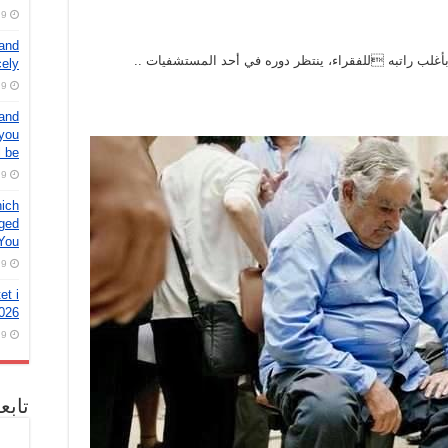
9 أغسطس، 2026
 and
 بأغلب راتبه للفقراء، ينتظر دوره في أحد المستشفيات ..
cely
9 أغسطس، 2026
 and
 you
 be
9 أغسطس، 2026
hich
aged
 You
9 أغسطس، 2026
et i
026
9 أغسطس، 2026
تابع