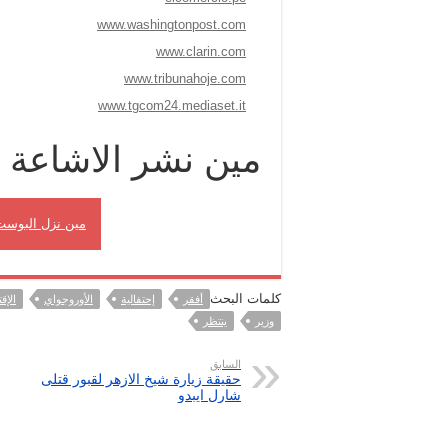
www.washingtonpost.com
www.clarin.com
www.tribunahoje.com
www.tgcom24.mediaset.it
مين نشر الاشاعة
مين نزل البوست
كلمات البحث
أفقر
إحتفالية
الأوروجواي
الإق
وزير
ينتظر
السابق
حقيقة زيارة شيخ الازهر لقبور قتلى
شارل ايبدو