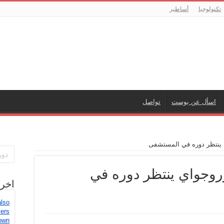
تكنولوجيا
أساطير
اسأل عن بوست
تواصل
 ينتظر دوره في المستشفى
روجواي ينتظر دوره في
اخر
also
vers
own