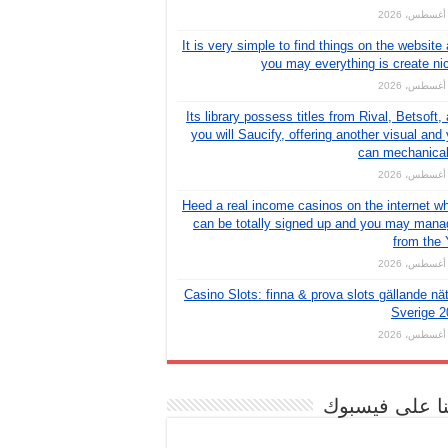
It is very simple to find things on the website
you may everything is create ni
Its library possess titles from Rival, Betsoft,
you will Saucify, offering another visual and
can mechanical
Heed a real income casinos on the internet w
can be totally signed up and you may man
from the
Casino Slots: finna & prova slots gällande nät
Sverige 2
نا على فيسبوك