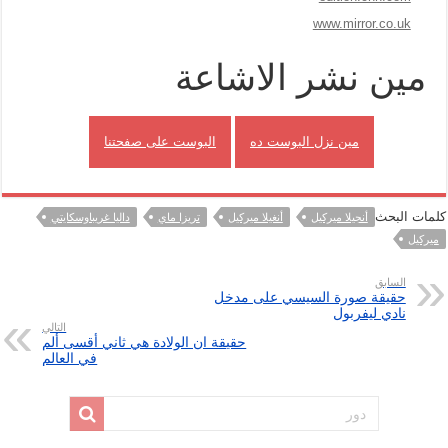
www.mirror.co.uk
مين نشر الاشاعة
مين نزل البوست ده
البوست على صفحتنا
كلمات البحث
أنجيلا ميركيل
أنغيلا ميركيل
تريزا ماي
داليا غريباوسكايتي
ميركيل
السابق
حقيقة صورة السيسي على مدخل
نادي ليفربول
التالي
حقيقة ان الولادة هي ثاني أقسى ألم
في العالم