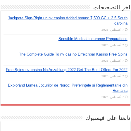
اخر التصحيحات
Jackpota Sign-Right up nv casino Added bonus: 7,500 GC + 2.5 South
carolina
7 أغسطس، 2026
Sensible Medical insurance Preparations
7 أغسطس، 2026
The Complete Guide To nv casino Erreichbar Kasino Free Spins
7 أغسطس، 2026
Free Spins nv casino No Anzahlung 2022 Get The Best Offers For 2022
7 أغسطس، 2026
Explorând Lumea Jocurilor de Noroc: Preferințele și Reglementările din
România
7 أغسطس، 2026
تابعنا على فيسبوك