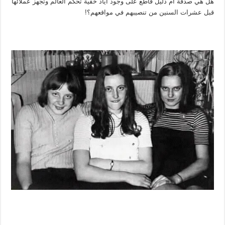
هل هي صدفة أم دليل قاطع على وجود أياد خفية تحكم العالم وتجهز عملائها
قبل عشرات السنين من تنصيبهم في مواقعهم؟!