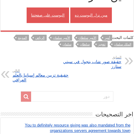
مين نزل البوست ده
البوست على صفحتنا
كلمات البحث
أمير
الأمير سلطان
الأمير سلمان
الرياض
المدينة
الملك سلمان
تفجير
سلطان
سلمان
السابق
حقيقة صور شاب يتجول في سيتي
ستارز
التالي
حقيقية تزيين معالم إسبانيا بالعلم
العراقي
اخر التصحيحات
You to definitely resource giving was also mandated from the
organizations servers agreement towards town