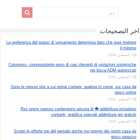
اخر التصحيحات
La preferenza del prassi di versamento determina dato che puoi mettere
il minimo
7 أغسطس، 2026
Consenso, ciononostante privo di casi rilevanti di violazioni sistemiche
nei bisca ADM autorizzati
7 أغسطس، 2026
Sono le stesse slot a cui potrai contare, qualora lo vorrai, sui casa da
gioco online
7 أغسطس، 2026
Rso premi spesso contengono ancora di � addirittura includono
contanti, gratifica speciali addirittura giri gratuiti
7 أغسطس، 2026
Scopri le offerte top del periodo anche rso premio dei nostri casa da
gioco ragazzo