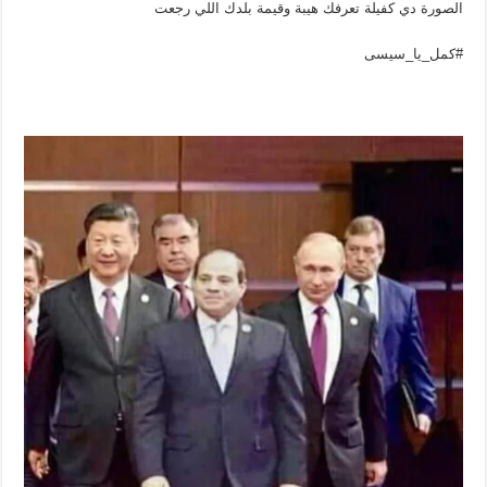
الصورة دي كفيلة تعرفك هيبة وقيمة بلدك اللي رجعت
#كمل_يا_سيسى