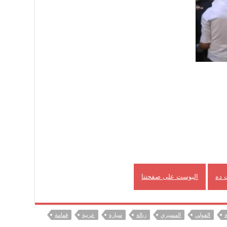
 ده
البوست على صفحتنا
ة
الفولي
المسيري
زبالة
سيارة
عربية
قمامة