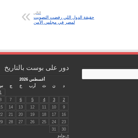
التالي
حقيقة الدول اللي رفضت التصويت
لمصر في مجلس الأمن
دور على بوست بالتاريخ
أغسطس 2026
د
ن
ث
أرب
خ
ج
س
1
8
7
6
5
4
3
2
15
14
13
12
11
10
9
22
21
20
19
18
17
16
29
28
27
26
25
24
23
31
30
« يوليو