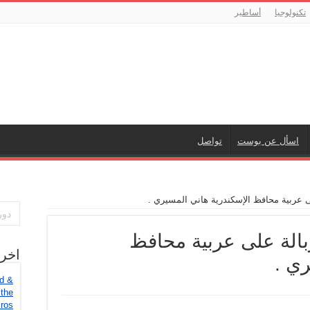
تكنولوجيا
أساطير
اسأل عن بوست
تواصل
 عربية محافظ الإسكندرية هاني المسيري .
بالة على عربية محافظ
اخر
ري .
ed &
 the
ros