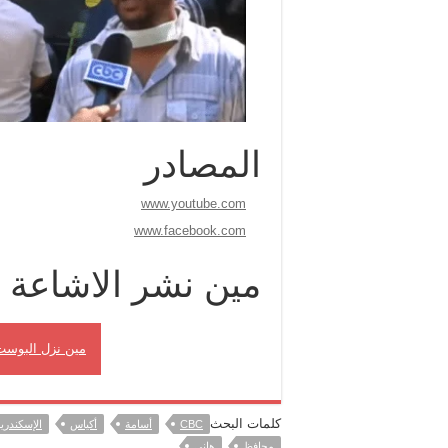
المصادر
www.youtube.com
www.facebook.com
مين نشر الاشاعة
مين نزل البوست
كلمات البحث
CBC
أسامة
أكياس
الإسكندري
محافظ
هانى