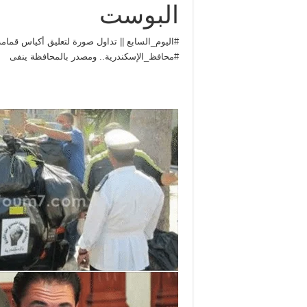
البوست
‫#‏اليوم_السابع‬ || تداول صورة لتعليق أكياس قم‫‬
‫#‏محافظ_الإسكندرية‬.. ومصدر بالمحافظة ينفى