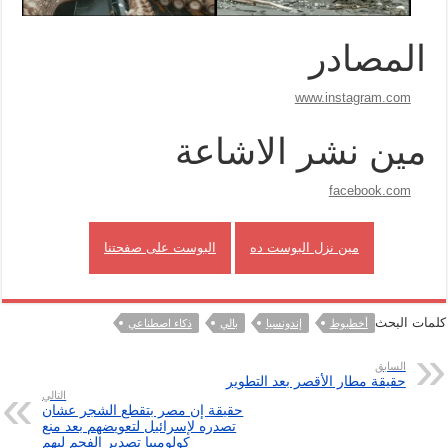
المصادر
www.instagram.com
مين نشر الاشاعة
facebook.com
مين نزل البوست ده
البوست على صفحتنا
كلمات البحث
أخطبوط
إندونسيا
بالي
ذكاء اصطناعي
السابق
حقيقة مطار الأقصر بعد التطوير
التالي
حقيقة إن مصر بتقطع الشجر عشان
تصدره لإسرائيل لتعويضهم بعد منع
كولومبيا تصدير الفحم ليهم