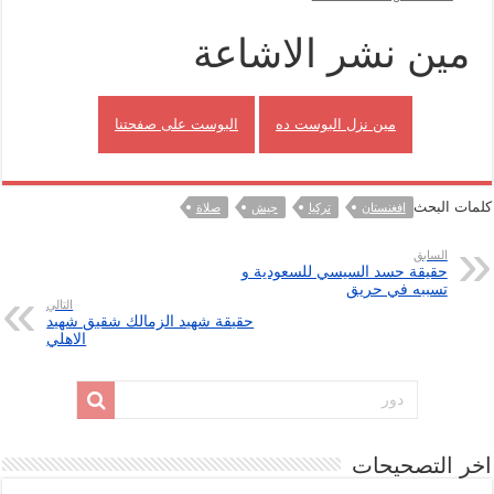
مين نشر الاشاعة
مين نزل البوست ده
البوست على صفحتنا
كلمات البحث
افغنستان
تركيا
جيش
صلاة
السابق
حقيقة حسد السيسي للسعودية و
تسببه في حريق
التالي
حقيقة شهيد الزمالك شقيق شهيد
الاهلي
اخر التصحيحات