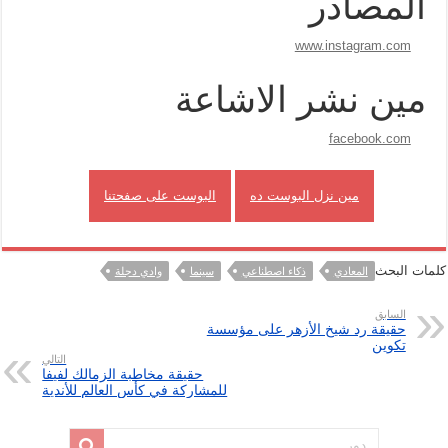
المصادر
www.instagram.com
مين نشر الاشاعة
facebook.com
مين نزل البوست ده
البوست على صفحتنا
كلمات البحث
المعادي
ذكاء اصطناعي
سينما
وادي دجلة
السابق
حقيقة رد شيخ الأزهر على مؤسسة
تكوين
التالي
حقيقة مخاطبة الزمالك لفيفا
للمشاركة في كأس العالم للأندية