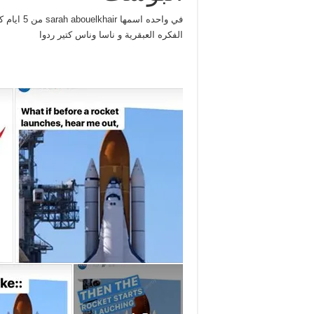
الفكره العبقرية و ناسا وناس كتير ردوا