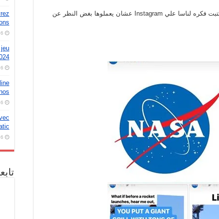
في واحده اسمها sarah abouelkhair من 5 ايام كتبت فكره لناسا علي Instagram عشان يعملوها بغض النظر عن
vrez
sons
6 أغسطس، 2026
 jeu
2024
6 أغسطس، 2026
line
nos
6 أغسطس، 2026
avec
tic
6 أغسطس، 2026
تابع