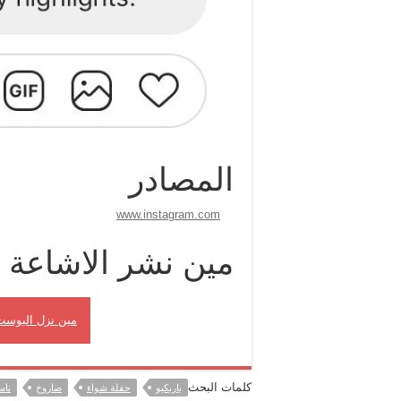
المصادر
www.instagram.com
مين نشر الاشاعة
مين نزل البوست
كلمات البحث
باربكيو
حفلة شواء
صاروخ
ناس