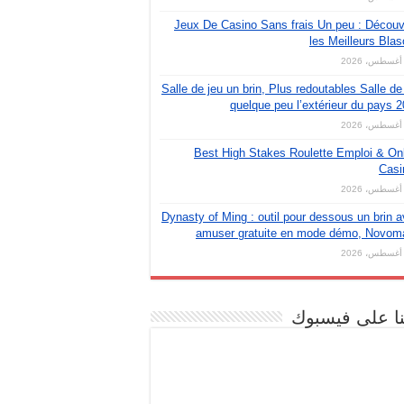
Jeux De Casino Sans frais Un peu : Décou
les Meilleurs Bla
Salle de jeu un brin, Plus redoutables Salle de
quelque peu l’extérieur du pays 
Best High Stakes Roulette Emploi & On
Casi
Dynasty of Ming : outil pour dessous un brin 
amuser gratuite en mode démo, Novoma
نا على فيسبوك