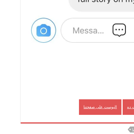
 ده
البوست على صفحتنا
ا