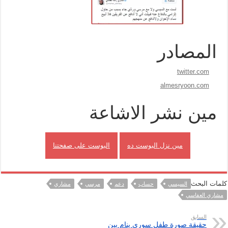
المصادر
twitter.com
almesryoon.com
مين نشر الاشاعة
مين نزل البوست ده
البوست على صفحتنا
كلمات البحث
السيسي
حساب
دعم
مرسي
مشاري
مشاري العفاسي
السابق
حقيقة صورة طفل سوري ينام بين