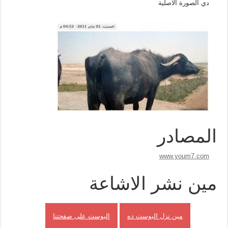
دي الصورة الاصلية
المصادر
www.youm7.com
مين نشر الاشاعة
مين نزل البوست ده
البوست على صفحتنا