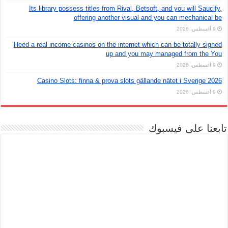
Its library possess titles from Rival, Betsoft, and you will Saucify,
offering another visual and you can mechanical be
9 أغسطس، 2026
Heed a real income casinos on the internet which can be totally signed
up and you may managed from the You
9 أغسطس، 2026
Casino Slots: finna & prova slots gällande nätet i Sverige 2026
9 أغسطس، 2026
تابعنا على فيسبوك