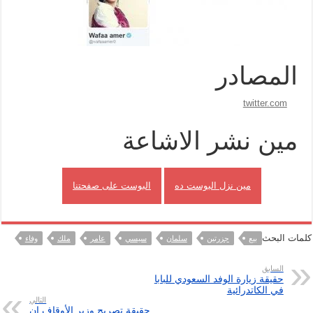
المصادر
twitter.com
مين نشر الاشاعة
مين نزل البوست ده
البوست على صفحتنا
كلمات البحث
بيع
جزرتين
سلمان
سيسي
عامر
ملك
وفاء
السابق
حقيقة زيارة الوفد السعودي للبابا
في الكاتدرائية
التالي
حقيقة تصريح وزير الأوقاف ان