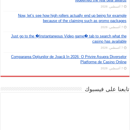
redeemed the real deal awards
7 أغسطس، 2026
Now, let’s see how high rollers actually end up being for example
because of the claiming such as promo packages
7 أغسطس، 2026
Just go to the �Instantaneous Video game� tab to search what the
casino has available
7 أغسطس، 2026
Compararea Opțiunilor de Joacă în 2026: O Privire Asupra Diverselor
Platforme de Casino Online
7 أغسطس، 2026
تابعنا على فيسبوك