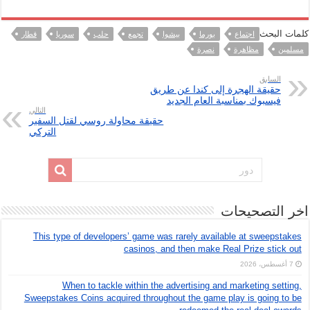
كلمات البحث
اجتماع
بورما
بيشوا
تجمع
حلب
سوريا
قطار
مسلمين
مظاهرة
نصرة
السابق
حقيقة الهجرة إلى كندا عن طريق
فيسبوك بمناسبة العام الجديد
التالي
حقيقة محاولة روسي لقتل السفير
التركي
اخر التصحيحات
This type of developers’ game was rarely available at sweepstakes
casinos, and then make Real Prize stick out
7 أغسطس، 2026
When to tackle within the advertising and marketing setting,
Sweepstakes Coins acquired throughout the game play is going to be