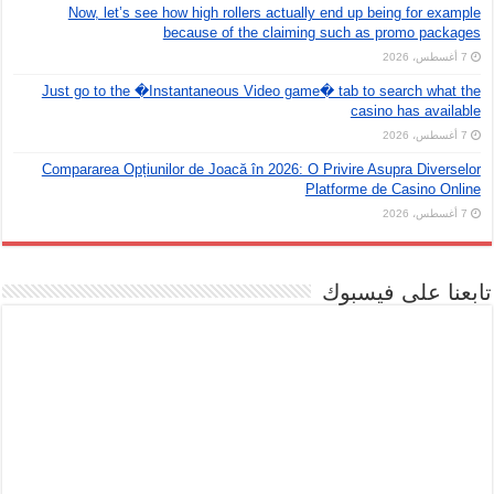
Now, let’s see how high rollers actually end up being for example
because of the claiming such as promo packages
7 أغسطس، 2026
Just go to the �Instantaneous Video game� tab to search what the
casino has available
7 أغسطس، 2026
Compararea Opțiunilor de Joacă în 2026: O Privire Asupra Diverselor
Platforme de Casino Online
7 أغسطس، 2026
تابعنا على فيسبوك