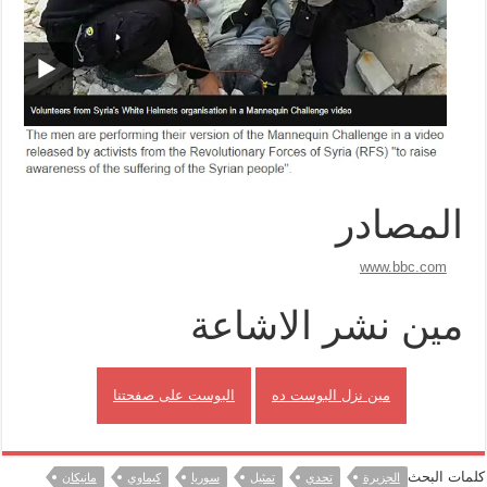
المصادر
www.bbc.com
مين نشر الاشاعة
مين نزل البوست ده
البوست على صفحتنا
كلمات البحث
الجزيرة
تحدي
تمثيل
سوريا
كيماوي
مانيكان