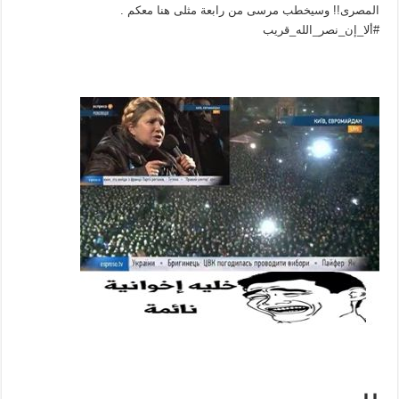
المصرى!! وسيخطب مرسى من رابعة مثلى هنا معكم .
#‏ألا_إن_نصر_الله_قريب