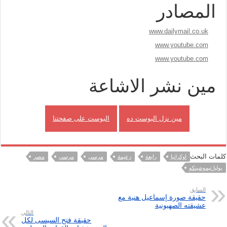
المصادر
www.dailymail.co.uk
www.youtube.com
www.youtube.com
مين نشر الاشاعة
مين نزل البوست ده
البوست على صفحتنا
كلمات البحث
اوكرانيا
رابعة
زعيمة
مرسى
مرسي
مصر
يوليا تيموشينكو
السابق
حقيقة صورة إسماعيل هنية مع
عشيقته الصهيونية
التالي
حقيقة فتح السيسى لكل