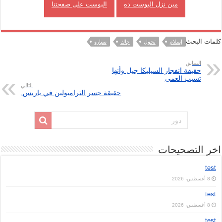
مين نزل البوست ده
البوست على صفحتنا
كلمات البحث
إسلام
تحول
جاك
سبارو
السابق
حقيقة انفجار السيليكا جيل وأنها
تسبب العمى
التالي
حقيقة جسر الترامبولين في باريس.
اخر التصحيحات
test
8 أغسطس، 2026
test
8 أغسطس، 2026
test