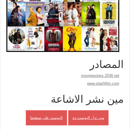
المصادر
movieposters.2038.net
www.slashfilm.com
مين نشر الاشاعة
مين نزل البوست ده
البوست على صفحتنا