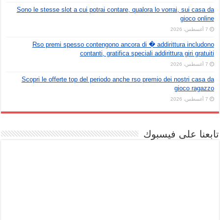
Sono le stesse slot a cui potrai contare, qualora lo vorrai, sui casa da
gioco online
7 أغسطس، 2026
Rso premi spesso contengono ancora di � addirittura includono
contanti, gratifica speciali addirittura giri gratuiti
7 أغسطس، 2026
Scopri le offerte top del periodo anche rso premio dei nostri casa da
gioco ragazzo
7 أغسطس، 2026
تابعنا على فيسبوك