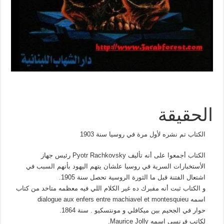
الحقيقة
الكتاب تم نشره لأول مرة في روسيا سنة 1903
الكتاب أجمعوا على أنه تأليف Pyotr Rachkovsky رئيس جهاز
الأستخبارات السرية في روسيا علشان يتهم اليهود بأنهم السبب في
اشتعال الفتنة قبل ما الثورة الروسية تحصل سنة 1905.
و الكتاب ثبت أنه مفبرك ده غير الكلام اللي فيه معظمه متاخد من كتاب
اسمه dialogue aux enfers entre machiavel et montesquieu
حوار في الجحيم بين ميكافلي و مونتسكيو . سنة 1864.
لكاتب فرنسي اسمه Maurice Jolly.