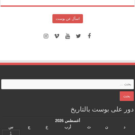
اسأل عن بوست
دور على بوست بالتاريخ
أغسطس 2026
د
ن
ث
أرب
خ
ج
س
1