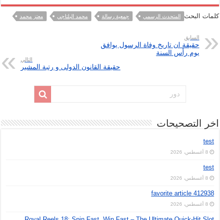
كلمات البحث
المتحدث الرسمي
جمعية رسالة
محمد البلتاجي
معتز محمد
السابق
حقيقة ان تاريخ وفاة الرسول يوافق
يوم رأس السنة
التالي
حقيقة القانون الدولى و رتبة المشير
اخر التصحيحات
test
8 أغسطس، 2026
test
8 أغسطس، 2026
favorite article 412938
8 أغسطس، 2026
Royal Reels 18: Spin Fast, Win Fast – The Ultimate Quick‑Hit Slot