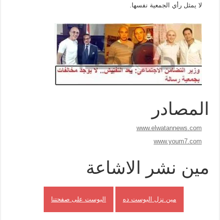
لا يمثل رأي الجمعية نفسها.
المصادر
www.elwatannews.com
www.youm7.com
مين نشر الاشاعة
مين نزل البوست ده
البوست على صفحتنا