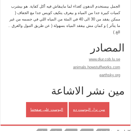
الجمل بيستخدم الدهون كغذاء لما مايبقاش فيه أكل كفاية. هو بيشرب
كميات كبيرة جدا من المياه و بيعرف يتكيف كويس جدا مع الجفاف (
ممكن يفقد من 30 الى 40 في المئة من المياه اللي في جسمه من غير
ما يتأثر ) و كمان مش بيفقد المياه بسهولة ( عن طريق التبول والعرق ..
الخ )
المصادر
www.djur.cob.lu.se
animals.howstuffworks.com
earthsky.org
مين نشر الاشاعة
مين نزل البوست ده
البوست على صفحتنا