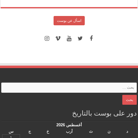
اسأل عن بوست
دور على بوست بالتاريخ
أغسطس 2026
د
ن
ث
أرب
خ
ج
س
1