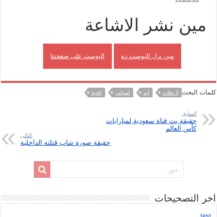
مين نشر الاشاعة
مين نزل البوست ده
البوست على صفحتنا
كلمات البحث
3 دقات
ابو
اسباني
اغنية
السابق
حقيقة بث قناة سعودية لمبارايات
كأس العالم
التالي
حقيقة صورة شاب قتلته الداخلية
اخر التصحيحات
test