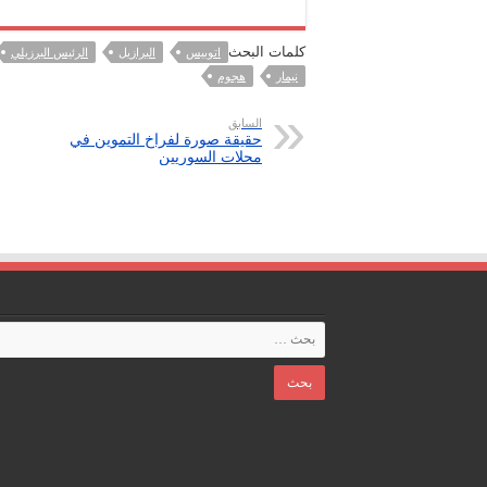
كلمات البحث
اتوبيس
البرازيل
الرئيس البرزيلي
نيمار
هجوم
السابق
حقيقة صورة لفراخ التموين في
محلات السوريين