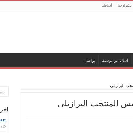
تكنولوجيا
أساطير
اسأل عن بوست
تواصل
خب البرازيلي
يس المنتخب البرازيلي
اخر
test
8 أغسطس، 2026