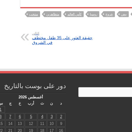
بيض
خروج
روسيا
كأس العالم
متظاهرين
منتخب
التالي
حقيقة العثور على 35 طفل مختطف
في الشروق
دور على بوست بالتاريخ
أغسطس 2026
د
ن
ث
أرب
خ
ج
س
1
8
7
6
5
4
3
2
15
14
13
12
11
10
9
22
21
20
19
18
17
16