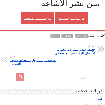
مين نشر الاشاعة
مين نزل البوست ده
البوست على صفحتنا
كلمات البحث
المدرعة
تمساح
جيب
السابق
حقيقة فيديو لممرضة بتضرب
الأطفال الرضع في المستشفى
التالي
حقيقة ترام الرمل بالاسكندرية بعد
التجديد .
اخر التصحيحات
test
8 أغسطس، 2026